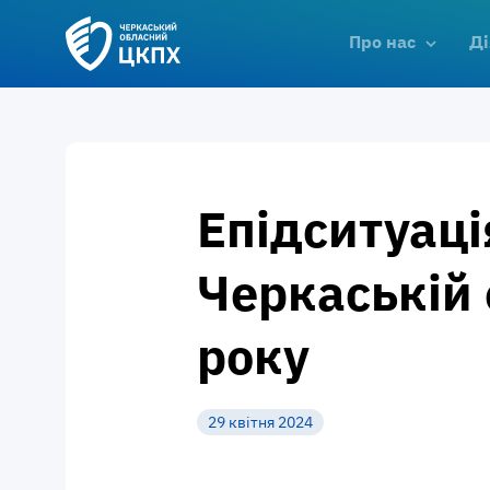
Про нас
Ді
Епідситуаці
Черкаській 
року
29 квітня 2024