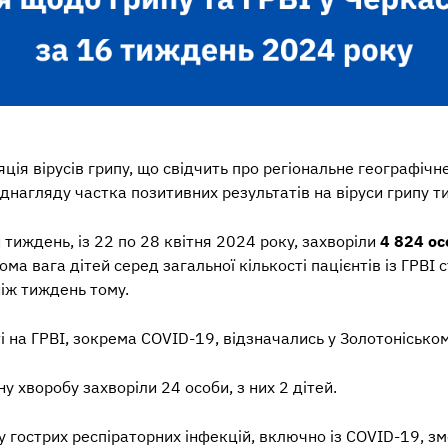
ція вірусів грипу, що свідчить про регіональне географічн
днагляду частка позитивних результатів на віруси грипу ти
 тиждень, із 22 по 28 квітня 2024 року, захворіли
4 824 ос
тома вага дітей серед загальної кількості пацієнтів із ГРВІ
ніж тиждень тому.
на ГРВІ, зокрема COVID-19, відзначались у Золотоніськом
у хворобу захворіли 24 особи, з них 2 дітей.
у гострих респіраторних інфекцій, включно із COVID-19, з