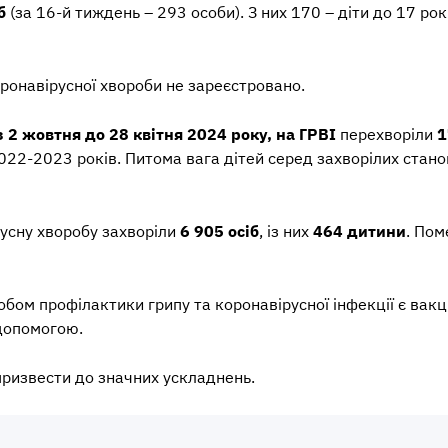
б
(за 16-й тиждень – 293 особи). З них 170 – діти до 17 ро
оронавірусної хвороби не зареєстровано.
з 2 жовтня до 28 квітня 2024 року, на ГРВІ
перехворіли
1
2022-2023 років. Питома вага дітей серед захворілих стан
русну хворобу захворіли
6 905 осіб
, із них
464 дитини
. Пом
ом профілактики грипу та коронавірусної інфекції є вакц
допомогою.
ризвести до значних ускладнень.