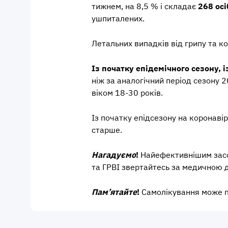
тижнем, на 8,5 % і складає
268 осі
ушпиталених.
Летальних випадків від грипу та к
Із початку епідемічного сезону, і
ніж за аналогічний період сезону 
віком 18-30 років.
Із початку епідсезону на коронаві
старше.
Нагадуємо
!
Найефективнішим засоб
та ГРВІ звертайтесь за медичною 
Пам’ятайте
!
Самолікування може п