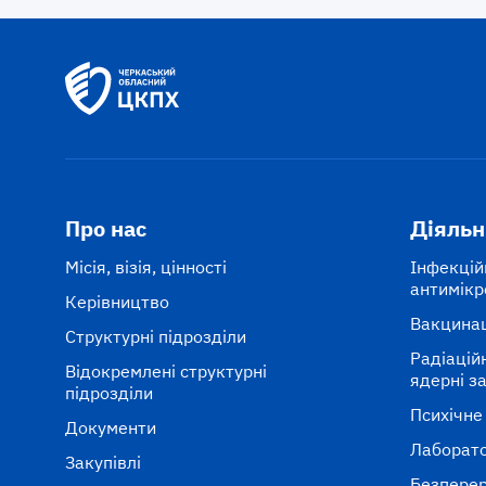
Про нас
Діяльн
Місія, візія, цінності
Інфекцій
антимікр
Керівництво
Вакцина
Структурні підрозділи
Радіаційні
Відокремлені структурні
ядерні з
підрозділи
Психічне
Документи
Лаборато
Закупівлі
Безперер