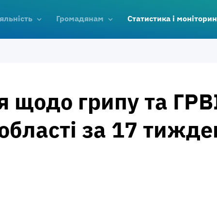
яльність
Громадянам
Статистика і моніторин
я щодо грипу та ГРВІ
області за 17 тижде