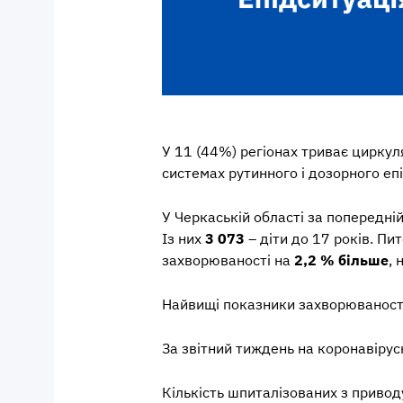
У 11 (44%) регіонах триває циркуля
системах рутинного і дозорного епі
У Черкаській області за попередній
Із них
3 073
– діти до 17 років. Пи
захворюваності на
2,2 % більше
, 
Найвищі показники захворюваності 
За звітний тиждень на коронавірусн
Кількість шпиталізованих з привод