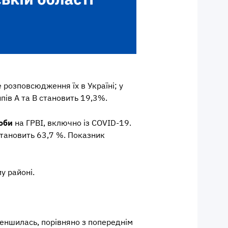
е розповсюдження їх в Україні; у
пів A та B становить 19,3%.
оби
на ГРВІ, включно із COVID-19.
 становить 63,7 %. Показник
у районі.
меншилась, порівняно з попереднім