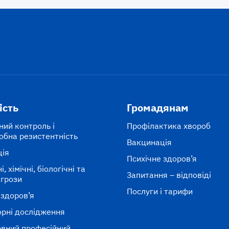
ість
Громадянам
ний контроль і
Профілактика хвороб
обна резистентність
Вакцинація
ція
Психічне здоров’я
, хімічні, біологічні та
Запитання – відповіді
агрози
Послуги і тарифи
 здоров’я
рні дослідження
вний професійний