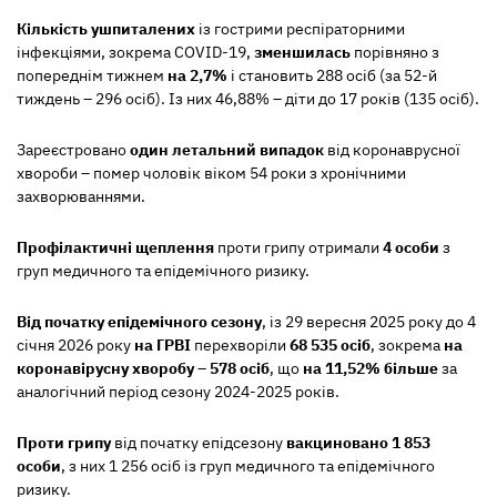
Кількість ушпиталених
із гострими респіраторними
інфекціями, зокрема COVID-19,
зменшилась
порівняно з
попереднім тижнем
на 2,7%
і становить 288 осіб (за 52-й
тиждень – 296 осіб). Із них 46,88% – діти до 17 років (135 осіб).
Зареєстровано
один летальний випадок
від коронаврусної
хвороби – помер чоловік віком 54 роки з хронічними
захворюваннями.
Профілактичні щеплення
проти грипу отримали
4 особи
з
груп медичного та епідемічного ризику.
Від початку епідемічного сезону
, із 29 вересня 2025 року до 4
січня 2026 року
на ГРВІ
перехворіли
68 535 осіб
, зокрема
на
коронавірусну хворобу
–
578 осіб
, що
на 11,52%
більше
за
аналогічний період сезону 2024-2025 років.
Проти грипу
від початку епідсезону
вакциновано 1 853
особи
, з них 1 256 осіб із груп медичного та епідемічного
ризику.