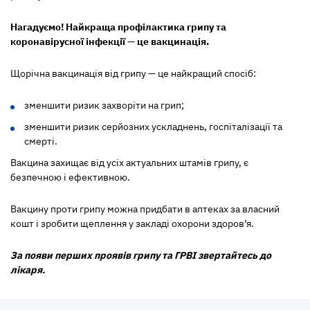
Нагадуємо! Найкраща профілактика грипу та
коронавірусної інфекції — це вакцинація.
Щорічна вакцинація від грипу — це найкращий спосіб:
зменшити ризик захворіти на грип;
зменшити ризик серйозних ускладнень, госпіталізації та
смерті.
Вакцина захищає від усіх актуальних штамів грипу, є
безпечною і ефективною.
Вакцину проти грипу можна придбати в аптеках за власний
кошт і зробити щеплення у закладі охорони здоров’я.
За появи перших проявів грипу та ГРВІ звертайтесь до
лікаря.