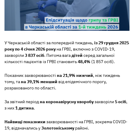
У Черкаській області за попередній тиждень,
із 29 грудня 2025
року по 4 січня 2026 року
на ГРВІ, включно з COVID-19,
захворіли
3 837
осіб
. Питома вага
дітей
серед загальної
кількості пацієнтів із ГРВІ становить
48,4%
(1 857 осіб).
Показник захворюваності
на 21,9% нижчий
, ніж тиждень
тому, та
на 39,1% менший
від епідемічного порогу,
розрахованого по області.
За звітний період
на коронавірусну хворобу
захворіли
5 осіб
,
з них
1 дитина
.
Найвищі показники
захворюваності на ГРВІ, зокрема СOVID-
19, відзначались у
Золотоніському
районі.