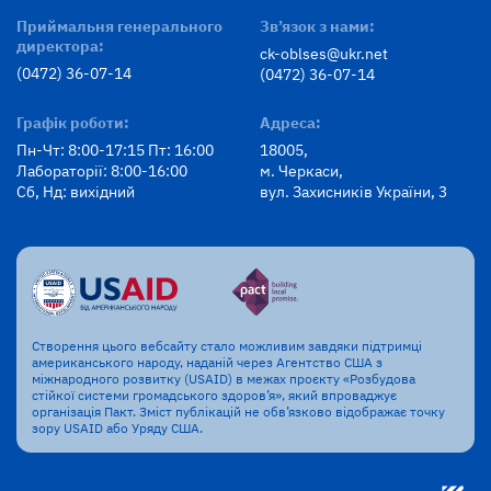
Приймальня генерального
Зв’язок з нами:
директора:
ck-oblses@ukr.net
(0472) 36-07-14
(0472) 36-07-14
Графік роботи:
Адреса:
Пн-Чт: 8:00-17:15 Пт: 16:00
18005,
Лабораторії: 8:00-16:00
м. Черкаси,
Сб, Нд: вихідний
вул. Захисників України, 3
Створення цього вебсайту стало можливим завдяки підтримці
американського народу, наданій через Агентство США з
міжнародного розвитку (USAID) в межах проєкту «Розбудова
стійкої системи громадського здоров’я», який впроваджує
організація Пакт. Зміст публікацій не обв’язково відображає точку
зору USAID або Уряду США.