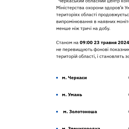
“Черкаський обласний центр кон
Міністерства охорони здоров’я Ук
територіях області продовжуєтьс
випромінювання в наявних моніто
менше ніж тричі на добу.
Станом на
09:00 23 травня 2024
не перевищують фонові показник
територій області, і становлять 
м. Черкаси
м. Умань
м. Золотоноша
м. Звенигородка