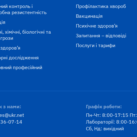
ний контроль і
Профілактика хвороб
обна резистентність
Вакцинація
ція
Психічне здоров’я
, хімічні, біологічні та
Запитання – відповіді
агрози
Послуги і тарифи
 здоров’я
рні дослідження
вний професійний
к
к з нами:
Графік роботи:
ses@ukr.net
Пн-Чт: 8:00-17:15 Пт
 36-07-14
Лабораторії: 8:00-16
Сб, Нд: вихідний