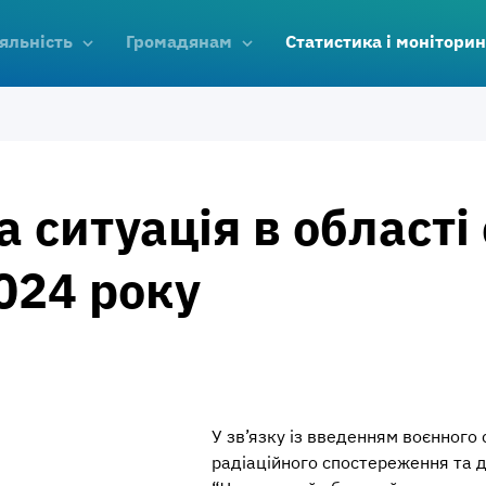
яльність
Громадянам
Статистика і моніторин
а ситуація в області
024 року
У зв’язку із введенням воєнного 
радіаційного спостереження та