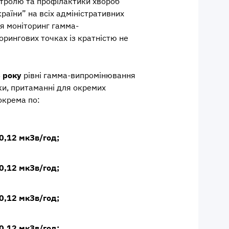
тролю та профілактики хвороб
раїни” на всіх адміністративних
я моніторинг гамма-
рингових точках із кратністю не
 року
рівні гамма-випромінювання
и, притаманні для окремих
зокрема по:
0,12 мкЗв/год;
0,12 мкЗв/год;
0,12 мкЗв/год;
0,12 мкЗв/год;