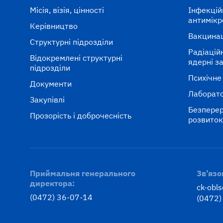
Місія, візія, цінності
Інфекцій
антимікр
Керівництво
Вакцина
Структурні підрозділи
Радіаційні
Відокремлені структурні
ядерні з
підрозділи
Психічне
Документи
Лаборато
Закупівлі
Безперер
Прозорість і доброчесність
розвито
Приймальня генерального
Зв’язо
директора:
ck-obl
(0472) 36-07-14
(0472)