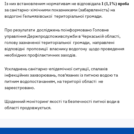
Із них встановленим нормативам не відповідала
1
(1,1%)
проба
за санітарно-хімічними показниками (забарвленість) на
водогоні Гельмязівської територіальної громади.
Про результати досліджень поінформовано Головне
управління Держпродспоживслужби в Черкаській області,
голову зазначеної територіальної громади, направлені
відповідні пропозиції власнику водогону щодо проведення
необхідних профілактичних заходів.
Ускладнень санітарно-епідемічної ситуації, спалахів
інфекційних захворювань, пов’язаних із питною водою та
питним водопостачанням, на території області не
зареєстровано.
Щоденний моніторинг якості та безпечності питної води в
області продовжується.