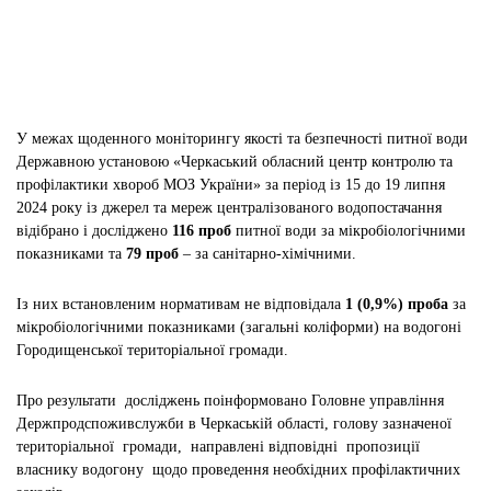
У межах щоденного моніторингу якості та безпечності питної води
Державною установою «Черкаський обласний центр контролю та
профілактики хвороб МОЗ України» за період із 15 до 19 липня
2024 року із джерел та мереж централізованого водопостачання
відібрано і досліджено
116 проб
питної води за мікробіологічними
показниками та
79 проб
– за санітарно-хімічними.
Із них встановленим нормативам не відповідала
1
(0,9%)
проба
за
мікробіологічними показниками (загальні коліформи) на водогоні
Городищенської територіальної громади.
Про результати досліджень поінформовано Головне управління
Держпродспоживслужби в Черкаській області, голову зазначеної
територіальної громади, направлені відповідні пропозиції
власнику водогону щодо проведення необхідних профілактичних