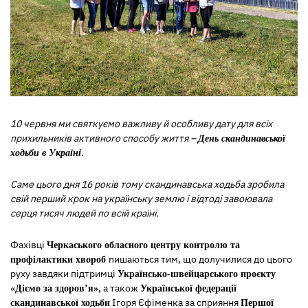
10 червня ми святкуємо важливу й особливу дату для всіх
прихильників активного способу життя –
День скандинавської
.
ходьби в Україні
Саме цього дня 16 років тому скандинавська ходьба зробила
свій перший крок на українську землю і відтоді завоювала
серця тисяч людей по всій країні.
Фахівці
Черкаського обласного центру контролю та
пишаються тим, що долучилися до цього
профілактики хвороб
руху завдяки підтримці
Українсько-швейцарського проєкту
, а також
«Діємо за здоров’я»
Української федерації
Ігоря Єфіменка за сприяння
скандинавської ходьби
Першої