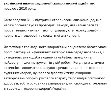
, що
української школи оздоровчої скандинавської ходьби
працює з 2010 року.
Саме завдяки їхній підтримці створилася наша команда, яка
наразі організовує та проводить заходи, навчальні сесії та
просвітницькі кампанії, які популяризують техніку ходьби, її
користь для здоров’я та соціальної активності.
Як фахівці з громадського здоров’я ми приділяємо багато уваги
профілактиці неінфекційних захворювань серед населення, і
скандинавська ходьба є одним із найефективніших та
найдоступніших інструментів у цій роботі. Регулярна фізична
активність допомагає знижувати ризик виникнення серцево-
судинних хвороб, цукрового діабету 2 типу, ожиріння,
захворювань опорно-рухового апарату та розладів психічного
здоров’я, тобто основних захворювань, які сьогодні є головним
тягарем для охорони здоров’я України.