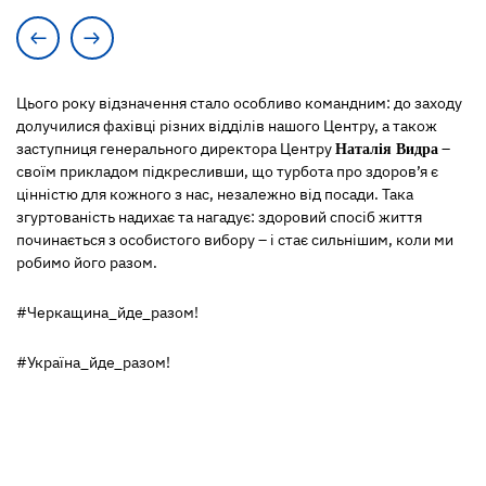
Цього року відзначення стало особливо командним: до заходу
долучилися фахівці різних відділів нашого Центру, а також
заступниця генерального директора Центру
–
Наталія Видра
своїм прикладом підкресливши, що турбота про здоров’я є
цінністю для кожного з нас, незалежно від посади. Така
згуртованість надихає та нагадує: здоровий спосіб життя
починається з особистого вибору – і стає сильнішим, коли ми
робимо його разом.
#Черкащина_йде_разом!
#Україна_йде_разом!