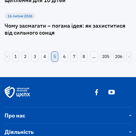
щеплення для 10 дітей
16 липня 2026
Чому засмагати – погана ідея: як захиститися
від сильного сонця
1
2
3
4
5
6
7
8
…
205
206
Про нас
Діяльність