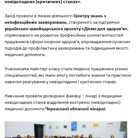
невідкладних (критичних) станах»
.
Захід провели в межах діяльності
Центру знань з
неінфекційних захворювань
, створеного за підтримки
українсько-швейцарського проєкту «Діємо для здоров’я»
,
спрямованого на розвиток професійних компетентностей
працівників сфери охорони здоров’я, впровадження сучасних
підходів до профілактики захворювань та підвищення якості
медичної допомоги.
Учасниками майстер-класу стали медичні працівники різних
спеціальностей, які мали змогу поглибити знання та практичні
навички реагування у невідкладних і критичних станах.
Навчання провели досвідчені фахівці – лікарі з медицини
невідкладних станів відділення екстреної (невідкладної)
медичної допомоги
Черкаської обласної лікарні
.