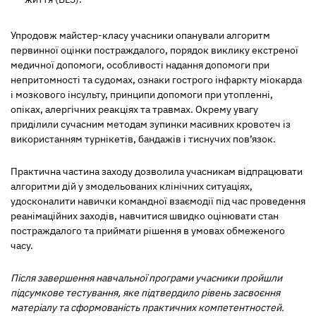
Упродовж майстер-класу учасники опанували алгоритм
первинної оцінки постраждалого, порядок виклику екстреної
медичної допомоги, особливості надання допомоги при
непритомності та судомах, ознаки гострого інфаркту міокарда
і мозкового інсульту, принципи допомоги при утопленні,
опіках, алергічних реакціях та травмах. Окрему увагу
приділили сучасним методам зупинки масивних кровотеч із
використанням турнікетів, бандажів і тиснучих пов’язок.
Практична частина заходу дозволила учасникам відпрацювати
алгоритми дій у змодельованих клінічних ситуаціях,
удосконалити навички командної взаємодії під час проведення
реанімаційних заходів, навчитися швидко оцінювати стан
постраждалого та приймати рішення в умовах обмеженого
часу.
Після завершення навчальної програми учасники пройшли
підсумкове тестування, яке підтвердило рівень засвоєння
матеріалу та сформованість практичних компетентностей.