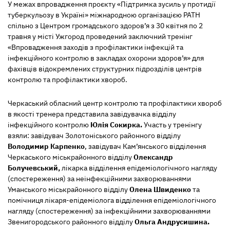
У межах впровадження проєкту «Підтримка зусиль у протидії
туберкульозу в Україні» міжнародною організацією PATH
спільно з Центром громадського здоров’я з 30 квітня по 2
травня у місті Ужгород проведений заключний тренінг
«Впровадження заходів з профілактики інфекцій та
інфекційного контролю в закладах охорони здоров’я» для
фахівців відокремлених структурних підрозділів центрів
контролю та профілактики хвороб.
Черкаський обласний центр контролю та профілактики хвороб
в якості тренера представила завідувачка відділу
інфекційного контролю
Юлія Сокирка.
Участь у тренінгу
взяли: завідувач Золотоніського районного відділу
Володимир Карпенко
, завідувач Кам’янського відділення
Черкаського міськрайонного відділу
Олександр
Болучевський,
лікарка відділення епідеміологічного нагляду
(спостереження) за неінфекційними захворюваннями
Уманського міськрайонного відділу
Олена Швиденко
та
помічниця лікаря-епідеміолога відділення епідеміологічного
нагляду (спостереження) за інфекційними захворюваннями
Звенигородського районного відділу
Ольга Андрусишина.