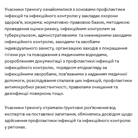
Учасники тренінгу ознайомилися з основами профілактики
інфекцій та інфекційного контролю у закладах охорони
здоров’я, зокрема: нормативно-правовою базою, методикою
проведення оцінки ризику, інфекційним контролем за
туберкульозом, адміністративними та інженерними заходами
інфекційного контролю, заходами та засобами
індивідуального захисту, організацією заходів з покращення
гігієни рук та поводження з медичними відходами,
розробленням документації з профілактики інфекцій та
інфекційного контролю, порядком епіднагляду за
інфекційними хворобами, пов’язаними з наданням медичної
допомоги, розслідування спалахів цих інфекцій, профілактики
антимікробної резистентності, правилами очищення та
дезінфекції поверхонь тощо.
Учасники тренінгу отримали ґрунтовні роз’яснення від
експертів на поставлені запитання, обмінялись досвідом щодо
здійснення профілактики інфекцій та інфекційного контролю
у регіонах.