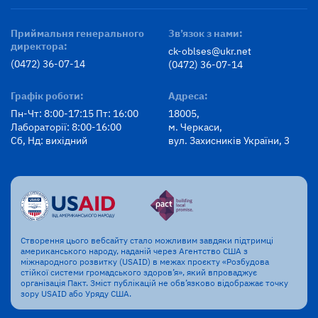
Приймальня генерального
Зв’язок з нами:
директора:
ck-oblses@ukr.net
(0472) 36-07-14
(0472) 36-07-14
Графік роботи:
Адреса:
Пн-Чт: 8:00-17:15 Пт: 16:00
18005,
Лабораторії: 8:00-16:00
м. Черкаси,
Сб, Нд: вихідний
вул. Захисників України, 3
Створення цього вебсайту стало можливим завдяки підтримці
американського народу, наданій через Агентство США з
міжнародного розвитку (USAID) в межах проєкту «Розбудова
стійкої системи громадського здоров’я», який впроваджує
організація Пакт. Зміст публікацій не обв’язково відображає точку
зору USAID або Уряду США.