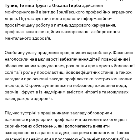
Тупик
,
Тетяна Труш
та
Оксана Гирба
здійснили
моніторинговий візит до Іркліївського професійно-аграрного
ліцею. Під час зустрічі вони провели інформаційно-
просвітницьку роботу з питань здорового харчування,
профілактики інфекційних захворювань та збереження
ментального здоров’я.
Особливу увагу приділили працівникам харчоблоку. Фахівчині
наголосили на важливості забезпечення дітей повноцінним і
збалансованим харчуванням, розповіли про користь йодованої
солі та її роль у профілактиці йододефіцитних станів, а також
нагадали про основні заходи профілактики гострих кишкових
інфекцій. Окремо зупинилися на небезпеці вживання води,
овочів і фруктів із надмірним вмістом нітратів та можливих
наслідках для здоров’я.
Під час зустрічі з працівниками закладу обговорили
важливість регулярних профілактичних медичних оглядів і
скринінгових обстежень, які допомагають виявити
захворювання на ранніх стадіях, зокрема онкологічні. Також
учасників ознайомили з програмою «Скринінг здоров’я 40+»,