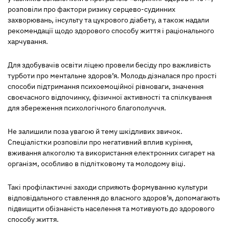
розповіли про фактори ризику серцево-судинних
захворювань, інсульту та цукрового діабету, а також надали
рекомендації щодо здорового способу життя і раціонального
харчування.
Для здобувачів освіти ліцею провели бесіду про важливість
турботи про ментальне здоров’я. Молодь дізналася про прості
способи підтримання психоемоційної рівноваги, значення
своєчасного відпочинку, фізичної активності та спілкування
для збереження психологічного благополуччя.
Не залишили поза увагою й тему шкідливих звичок.
Спеціалістки розповіли про негативний вплив куріння,
вживання алкоголю та використання електронних сигарет на
організм, особливо в підлітковому та молодому віці.
Такі профілактичні заходи сприяють формуванню культури
відповідального ставлення до власного здоров’я, допомагають
підвищити обізнаність населення та мотивують до здорового
способу життя.