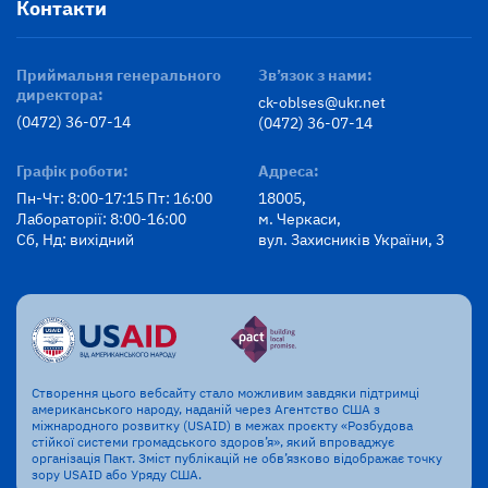
Контакти
Приймальня генерального
Зв’язок з нами:
директора:
ck-oblses@ukr.net
(0472) 36-07-14
(0472) 36-07-14
Графік роботи:
Адреса:
Пн-Чт: 8:00-17:15 Пт: 16:00
18005,
Лабораторії: 8:00-16:00
м. Черкаси,
Сб, Нд: вихідний
вул. Захисників України, 3
Створення цього вебсайту стало можливим завдяки підтримці
американського народу, наданій через Агентство США з
міжнародного розвитку (USAID) в межах проєкту «Розбудова
стійкої системи громадського здоров’я», який впроваджує
організація Пакт. Зміст публікацій не обв’язково відображає точку
зору USAID або Уряду США.