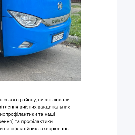
ніського району, висвітлювали
вітлення виїзних вакцинальних
мунопрофілактики та наші
ження) та профілактики
ки неінфекційних захворювань