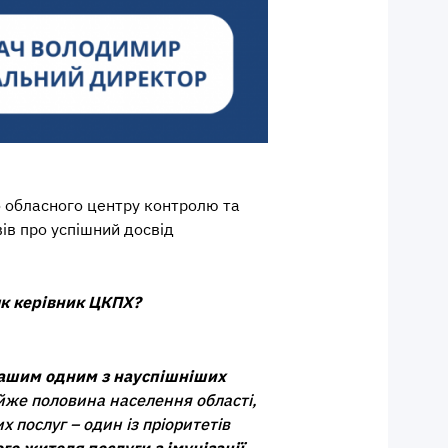
о обласного центру контролю та
вів про успішний досвід
як керівник ЦКПХ?
 нашим одним з науспішніших
йже половина населення області,
х послуг – один із пріоритетів
о жителя послуги з імунізації –