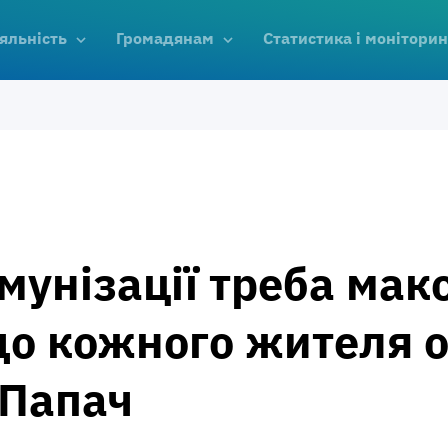
яльність
Громадянам
Статистика і моніторин
імунізації треба ма
о кожного жителя об
Папач