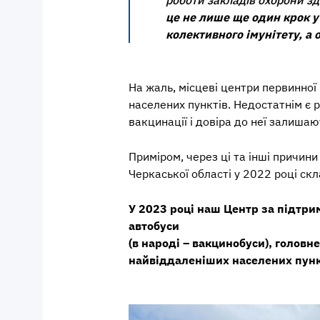
це не лише ще один крок у
колективного імунітету, а 
На жаль, місцеві центри первинно
населених пунктів. Недостатнім є 
вакцинації і довіра до неї залиша
Приміром, через ці та інші причин
Черкаської області у 2022 році ск
У 2023 році наш Центр за підтри
автобуси
(в народі – вакцинобуси), голов
найвіддаленіших населених пунк