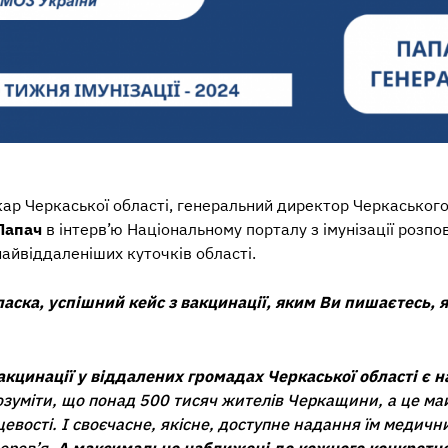
кар Черкаської області, генеральний директор Черкаськог
Папач
в інтерв’ю Національному порталу з імунізації розпо
найвіддаленіших куточків області.
ласка, успішний кейс з вакцинації, яким Ви пишаєтесь, 
акцинації у віддалених громадах Черкаської області є
озуміти, що понад 500 тисяч жителів Черкащини, а це ма
евості. І своєчасне, якісне, доступне надання їм медични
оров’я.
А максимально наближені до кожного конкретног