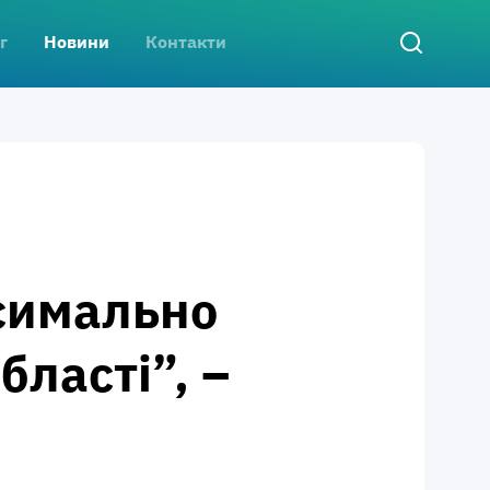
г
Новини
Контакти
ксимально
ласті”, –