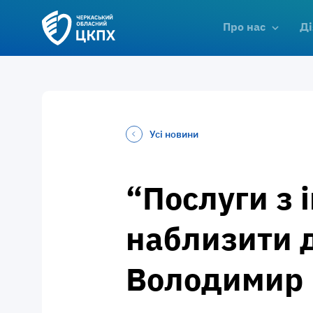
Про нас
Ді
Усі новини
“Послуги з 
наблизити д
Володимир 