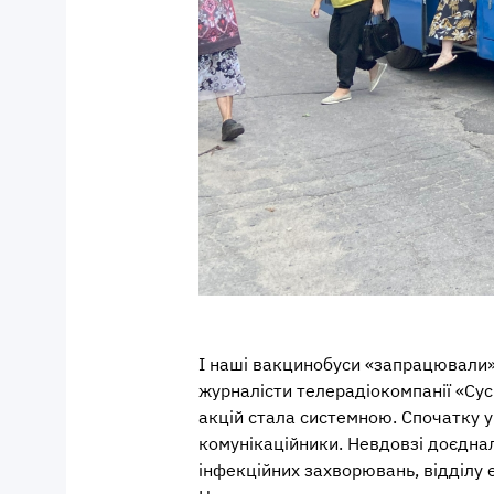
І наші вакцинобуси «запрацювали».
журналісти телерадіокомпанії «Сус
акцій стала системною. Спочатку у
комунікаційники. Невдовзі доєднал
інфекційних захворювань, відділу