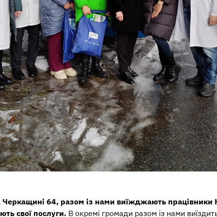
а Черкащині 64, разом із нами виїжджають працівники 
ають свої послуги.
В окремі громади разом із нами виїздит