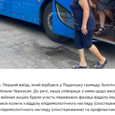
 Перший виїзд, який відбувся у Піщанську громаду Золото
пільне Черкаси». До речі, наша співпраця з ними щодо вис
 виїзних акціях брали участь переважно фахівці відділу і
ися колеги з відділу епідеміологічного нагляду (спостере
 епідеміологічного нагляду (спостереження) та профілакти