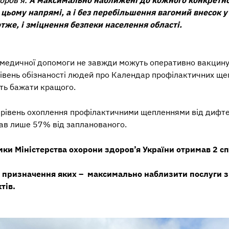
 цьому напрямі, а і без перебільшення вагомий внесок
отже, і зміцнення безпеки населення області.
ї медичної допомоги не завжди можуть оперативно вакцин
рівень обізнаності людей про Календар профілактичних щеп
ють бажати кращого.
и рівень охоплення профілактичними щепленнями від дифте
лав лише 57% від запланованого.
мки Міністерства охорони здоров’я України отримав 2 с
не призначення яких – максимально наблизити послуги з
тів.