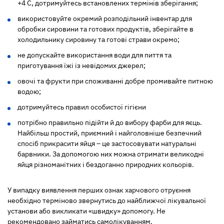
+4
С, дотримуйтесь встановлених термінів зберігання;
використовуйте окремий розподільний інвентар для
обробки сировини та готових продуктів, зберігайте в
холодильнику сировину та готові страви окремо;
не допускайте використання води для пиття та
приготування їжі із невідомих джерел;
овочі та фрукти при споживанні добре промивайте питною
водою;
дотримуйтесь правил особистої гігієни
потрібно правильно підійти й до вибору фарби для яєць.
Найбільш простий, приємний і найголовніше безпечний
спосіб прикрасити яйця – це застосовувати натуральні
барвники. За допомогою них можна отримати великодні
яйця різноманітних і бездоганно природних кольорів.
У випадку виявлення перших ознак харчового отруєння
необхідно терміново звернутись до найближчої лікувальної
установи або викликати «швидку» допомогу. Не
рекомендовано займатись самолікуванням.