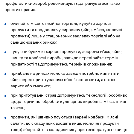
профілактики хвороб рекомендують дотримуватись таких
простих правил:
оминайте місця стихійної торгівлі, купуйте харчові
продукти та продовольчу сировину (яйця, м’ясо, молочні
продукти) лише у стаціонарних закладах торгівлі або на
санкціонованих ринках;
купуючи будь-які харчові продукти, зокрема м’ясо, яйця,
шинку та ковбасні вироби, завжди перевіряйте термін
придатності та дотримуйтесь термінів споживання;
придбане на ринках молоко завжди потрібно кип’ятити,
яйця перед приготуванням обов’язково мити, а потім
варити або смажити;
при приготуванні страв дотримуйтесь технології, особливо
щодо термічної обробки кулінарних виробів із м’яса, птиці
та яєць;
продукти, які швидко псуються (варені ковбаси, м’ясні
салати, до складу яких входять яйця, молочні продукти
тощо) зберігайте в холодильнику при температурі не вище