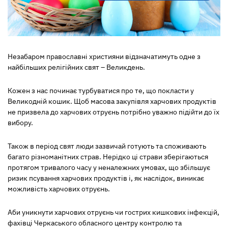
Незабаром православні християни відзначатимуть одне з
найбільших релігійних свят – Великдень.
Кожен з нас починає турбуватися про те, що покласти у
Великодній кошик. Щоб масова закупівля харчових продуктів
не призвела до харчових отруєнь потрібно уважно підійти до їх
вибору.
Також в період свят люди зазвичай готують та споживають
багато різноманітних страв. Нерідко ці страви зберігаються
протягом тривалого часу у неналежних умовах, що збільшує
ризик псування харчових продуктів і, як наслідок, виникає
можливість харчових отруєнь.
Аби уникнути харчових отруєнь чи гострих кишкових інфекцій,
фахівці Черкаського обласного центру контролю та