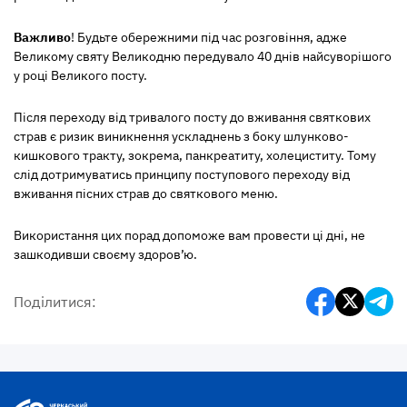
Важливо
! Будьте обережними під час розговіння, адже
Великому святу Великодню передувало 40 днів найсуворішого
у році Великого посту.
Після переходу від тривалого посту до вживання святкових
страв є ризик виникнення ускладнень з боку шлунково-
кишкового тракту, зокрема, панкреатиту, холециститу. Тому
слід дотримуватись принципу поступового переходу від
вживання пісних страв до святкового меню.
Використання цих порад допоможе вам провести ці дні, не
зашкодивши своєму здоров’ю.
Поділитися: