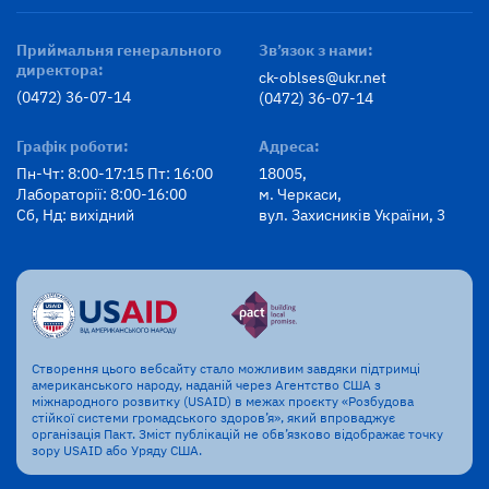
Приймальня генерального
Зв’язок з нами:
директора:
ck-oblses@ukr.net
(0472) 36-07-14
(0472) 36-07-14
Графік роботи:
Адреса:
Пн-Чт: 8:00-17:15 Пт: 16:00
18005,
Лабораторії: 8:00-16:00
м. Черкаси,
Сб, Нд: вихідний
вул. Захисників України, 3
Створення цього вебсайту стало можливим завдяки підтримці
американського народу, наданій через Агентство США з
міжнародного розвитку (USAID) в межах проєкту «Розбудова
стійкої системи громадського здоров’я», який впроваджує
організація Пакт. Зміст публікацій не обв’язково відображає точку
зору USAID або Уряду США.