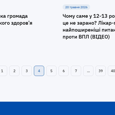
20 травня 2026
ька громада
Чому саме у 12-13 ро
кого здоров’я
це не зарано? Лікар-
найпоширеніші питанн
проти ВПЛ (ВІДЕО)
1
2
3
4
5
6
7
…
39
40