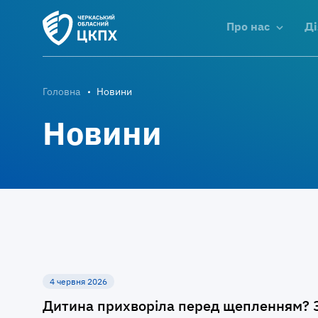
Про нас
Ді
Головна
Новини
Новини
4 червня 2026
Дитина прихворіла перед щепленням? Зв