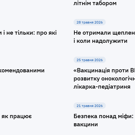
літнім табором
28 травня 2026
 не тільки: про які
Не отримали щеплен
і коли надолужити
25 травня 2026
рекомендованими
«Вакцинація проти В
розвитку онокологічн
лікарка-педіатриня
21 травня 2026
: як працює
Безпека понад міфи: 
вакцини