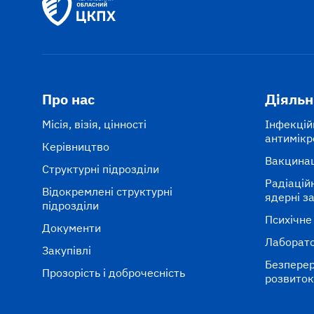
Про нас
Діяльн
Місія, візія, цінності
Інфекцій
антимікр
Керівництво
Вакцина
Структурні підрозділи
Радіаційні
Відокремлені структурні
ядерні з
підрозділи
Психічне
Документи
Лаборато
Закупівлі
Безперер
Прозорість і доброчесність
розвито