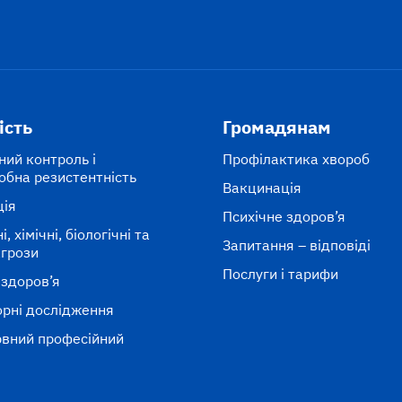
ість
Громадянам
ний контроль і
Профілактика хвороб
обна резистентність
Вакцинація
ція
Психічне здоров’я
, хімічні, біологічні та
Запитання – відповіді
агрози
Послуги і тарифи
 здоров’я
рні дослідження
вний професійний
к