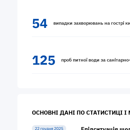
54
випадки захворювань на гострі ки
125
проб питної води за санітарн
ОСНОВНІ ДАНІ ПО СТАТИСТИЦІ І
Епідситуація щод
22 грудня 2025