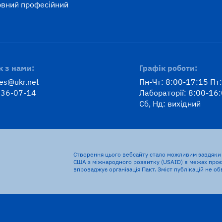
вний професійний
к
к з нами:
Графік роботи:
ses@ukr.net
Пн-Чт: 8:00-17:15 Пт
 36-07-14
Лабораторії: 8:00-16
Сб, Нд: вихідний
Створення цього вебсайту стало можливим завдяки 
США з міжнародного розвитку (USAID) в межах проєк
впроваджує організація Пакт. Зміст публікацій не о