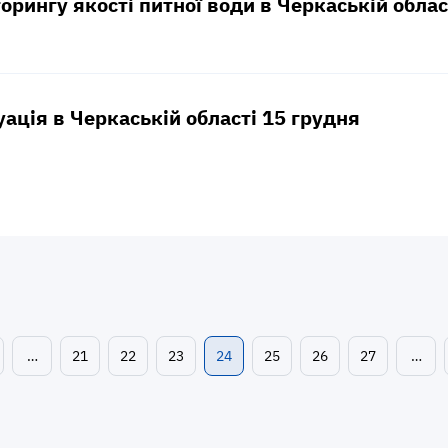
орингу якості питної води в Черкаській област
уація в Черкаській області 15 грудня
…
21
22
23
24
25
26
27
…