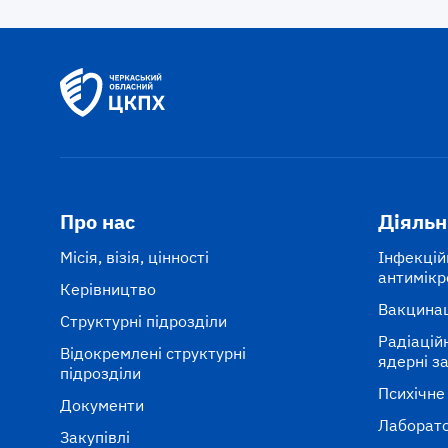
Про нас
Діяльн
Місія, візія, цінності
Інфекцій
антимікр
Керівництво
Вакцина
Структурні підрозділи
Радіаційні
Відокремлені структурні
ядерні з
підрозділи
Психічне
Документи
Лаборато
Закупівлі