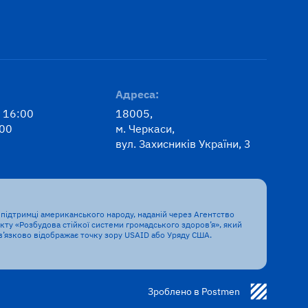
Адреса:
: 16:00
18005,
:00
м. Черкаси,
вул. Захисників України, 3
підтримці американського народу, наданій через Агентство
ту «Розбудова стійкої системи громадського здоров’я», який
бв’язково відображає точку зору USAID або Уряду США.
Зроблено в Postmen