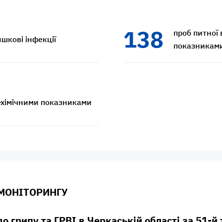
138
проб питної
шкові інфекції
показникам
о-хімічними показниками
 МОНІТОРИНГУ
о грипу та ГРВІ в Черкаській області за 51-