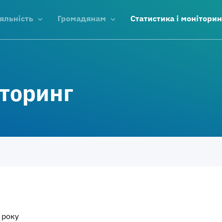
яльність
Громадянам
Статистика і моніторин
іторинг
 року