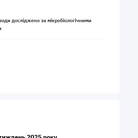
 води досліджено за мікробіологічними
и
й тиждень 2025 року