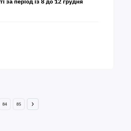
і за період із 8 до 12 грудня
84
85