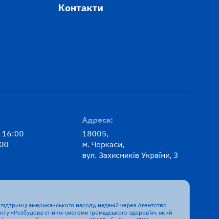
Контакти
Адреса:
: 16:00
18005,
:00
м. Черкаси,
вул. Захисників України, 3
підтримці американського народу, наданій через Агентство
ту «Розбудова стійкої системи громадського здоров’я», який