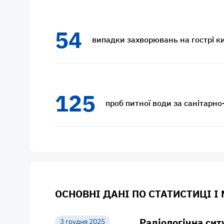
54
випадки захворювань на гострі ки
125
проб питної води за санітарн
ОСНОВНІ ДАНІ ПО СТАТИСТИЦІ І
Радіологічна сит
3 грудня 2025