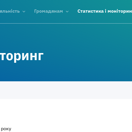
яльність
Громадянам
Статистика і моніторин
іторинг
 року