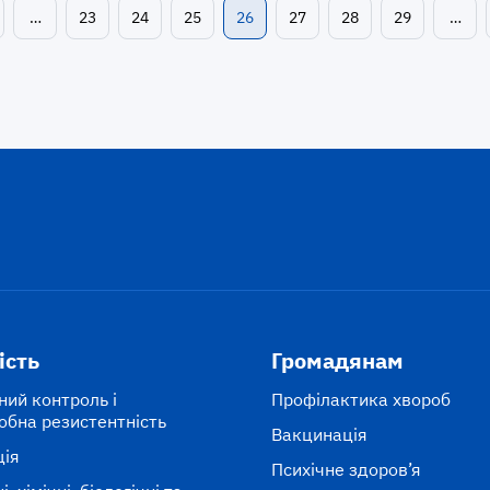
…
23
24
25
26
27
28
29
…
ість
Громадянам
ний контроль і
Профілактика хвороб
обна резистентність
Вакцинація
ція
Психічне здоров’я