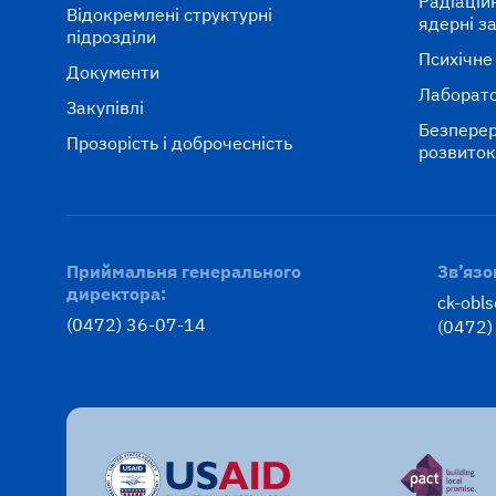
Радіаційні
Відокремлені структурні
ядерні з
підрозділи
Психічне
Документи
Лаборато
Закупівлі
Безперер
Прозорість і доброчесність
розвито
Приймальня генерального
Зв’язо
директора:
ck-obl
(0472) 36-07-14
(0472)