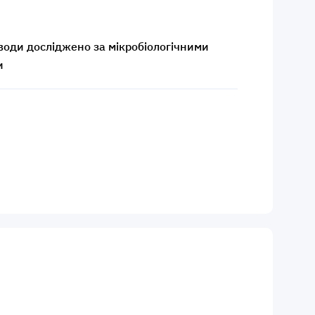
 води досліджено за мікробіологічними
и