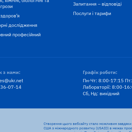
, хімічні, біологічні та
Запитання – відповіді
агрози
Послуги і тарифи
 здоров’я
рні дослідження
вний професійний
к
к з нами:
Графік роботи:
ses@ukr.net
Пн-Чт: 8:00-17:15 Пт
 36-07-14
Лабораторії: 8:00-16
Сб, Нд: вихідний
Створення цього вебсайту стало можливим завдяки 
США з міжнародного розвитку (USAID) в межах проєк