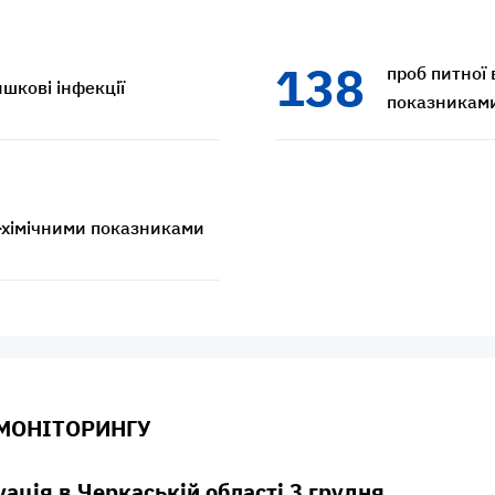
138
проб питної
шкові інфекції
показникам
о-хімічними показниками
 МОНІТОРИНГУ
уація в Черкаській області 3 грудня